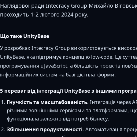
Наглядової ради Intecracy Group Михайло Віговськ
проходить 1-2 лютого 2024 року.
Що таке UnityBase
У розробках Intecracy Group використовується висо
UnityBase, яка підтримує концепцію low-code. Це су
програмування є JavaScript, а більшість проєктів пов
інформаційних систем на базі цієї платформи.
5 переваг від інтеграції UnityBase з іншими про
Гнучкість та масштабованість
. Інтеграція через A
різними зовнішніми сервісами та платформами, 
функціонала залежно від потреб бізнесу.
Збільшення продуктивності
. Автоматизація проц