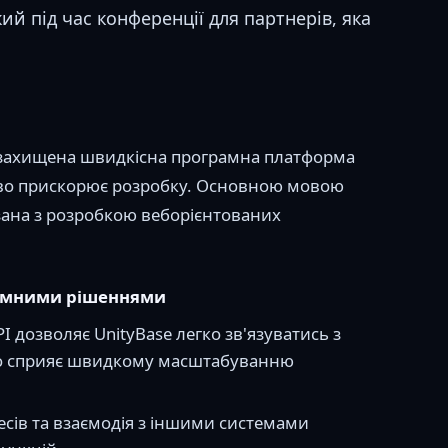
ий під час конференції для партнерів, яка
козахищена швидкісна програмна платформа
ттєво прискорює розробку. Основною мовою
'язана з розробкою веборієнтованих
грамними рішеннями
PI дозволяє UnityBase легко зв'язуватись з
що сприяє швидкому масштабуванню
есів та взаємодія з іншими системами