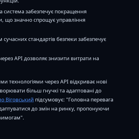
ункцій.
на система забезпечує покращення
ми, що значно спрощує управління
ям сучасних стандартів безпеки забезпечує
через API дозволяє знизити витрати на
ими технологіями через API відкриває нові
ворювати більш гнучкі та адаптовані до
о Віговський
підсумовує: "Головна перевага
адаптуватися до змін на ринку, пропонуючи
вимогам".