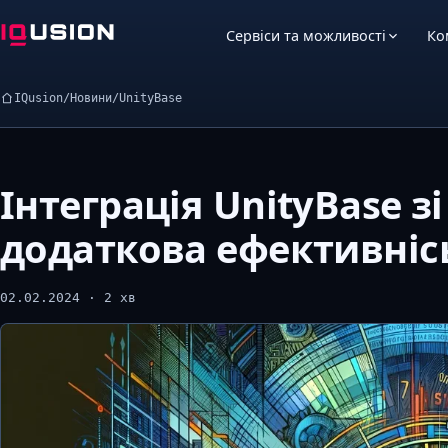
Сервіси та можливості
Ко
IQusion
/
Новини
/
UnityBase
Інтеграція UnityBase з
додаткова ефективнісь
02.02.2024 · 2 хв