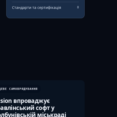
Стандарти та сертифікація
8
ЦЕВЕ САМОВРЯДУВАННЯ
sion впроваджує
авлінський софт у
лбунівській міськраді