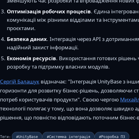
зменшують час розробки та впровадження нових ф
Оптимізація робочих процесів
. Єдина інтегрова
комунікації між різними відділами та інструмента
проєктами.
Безпека даних
. Інтеграція через API з дотриманн
надійний захист інформації.
Економія ресурсів
. Використання готових рішень 
розробку та підтримку власних модулів.
Сергій Балашук
відзначає: "Інтеграція UnityBase з інш
горизонти для розвитку бізнес-рішень, дозволяючи ст
потреб користувачів продукти". Своєю чергою
Михайл
технології полягає у тому, що вона дозволяє швидко 
рішення, що повністю відповідають поточним бізнес-
Теги:
#UnityBase
#Системна інтеграція
#Розробка ПЗ