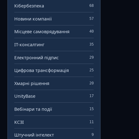
Кібербезпека
68
Новини компанії
57
Місцеве самоврядування
40
ІТ-консалтинг
35
Електронний підпис
29
Цифрова трансформація
25
Хмарні рішення
20
UnityBase
17
Вебінари та події
15
КСЗІ
11
Штучний інтелект
9