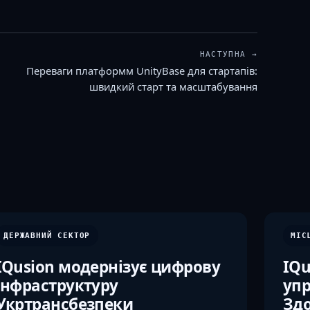
НАСТУПНА →
Переваги платформм UnityBase для стартапів:
швидкий старт та масштабування
ДЕРЖАВНИЙ СЕКТОР
МІС
IQusion модернізує цифрову
IQu
інфраструктуру
упр
Укртрансбезпеки
Здо