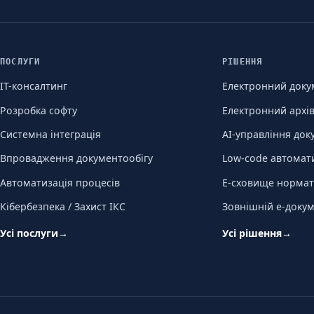
ПОСЛУГИ
РІШЕННЯ
ІТ-консалтинг
Електронний доку
Розробка софту
Електронний архі
Системна інтеграція
AI-управління до
Впровадження документообігу
Low-code автомат
Автоматизація процесів
Е-сховище нормат
Кібербезпека / Захист ІКС
Зовнішній е-докум
Усі послуги
→
Усі рішення
→