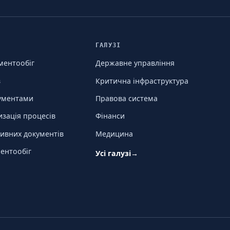
ГАЛУЗІ
ментообіг
Державне управління
в
Критична інфраструктура
кументами
Правова система
изація процесів
Фінанси
ивних документів
Медицина
ентообіг
Усі галузі
→