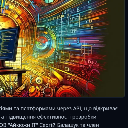
гіями та платформами через API, що відкриває
та підвищення ефективності розробки
ОВ "Айкюжн ІТ" Сергій Балашук та член