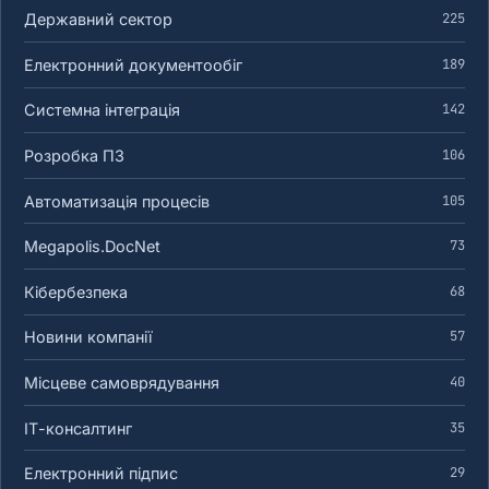
Державний сектор
225
Електронний документообіг
189
Системна інтеграція
142
Розробка ПЗ
106
Автоматизація процесів
105
Megapolis.DocNet
73
Кібербезпека
68
Новини компанії
57
Місцеве самоврядування
40
ІТ-консалтинг
35
Електронний підпис
29