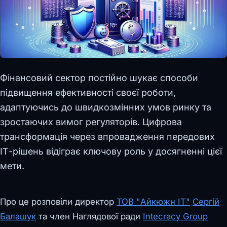
Фінансовий сектор постійно шукає способи
підвищення ефективності своєї роботи,
адаптуючись до швидкозмінних умов ринку та
зростаючих вимог регуляторів. Цифрова
трансформація через впровадження передових
ІТ-рішень відіграє ключову роль у досягненні цієї
мети.
Про це розповіли директор
ТОВ "Айкюжн ІТ"
Сергій
Балашук
та член Наглядової ради
Intecracy Group