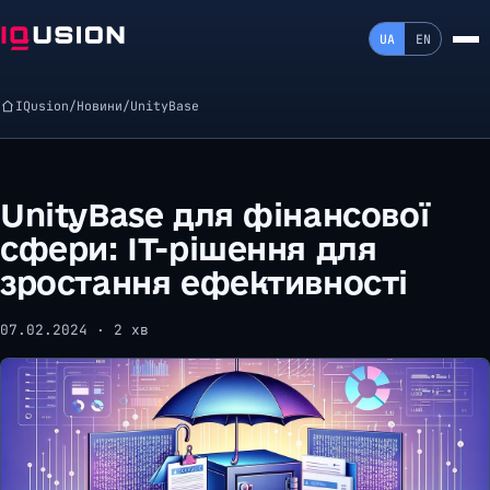
UA
EN
IQusion
/
Новини
/
UnityBase
UnityBase для фінансової
сфери: ІТ-рішення для
зростання ефективності
07.02.2024 · 2 хв