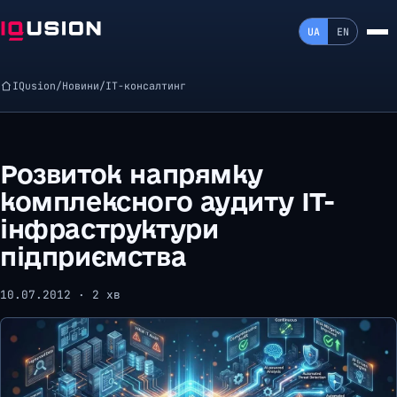
UA
EN
IQusion
/
Новини
/
ІТ-консалтинг
Розвиток напрямку
комплексного аудиту ІТ-
інфраструктури
підприємства
10.07.2012 · 2 хв