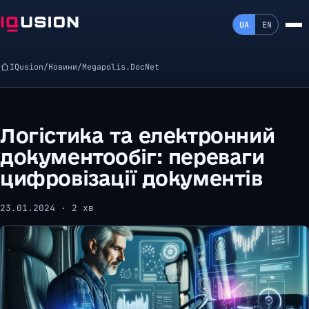
UA
EN
IQusion
/
Новини
/
Megapolis.DocNet
Логістика та електронний
документообіг: переваги
цифровізації документів
23.01.2024 · 2 хв