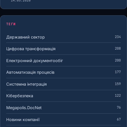
14.05.2026
ТЕГИ
Державний сектор
234
Цифрова трансформація
208
Електронний документообіг
200
Автоматизація процесів
177
Системна інтеграція
159
Кібербезпека
122
Megapolis.DocNet
76
Новини компанії
67