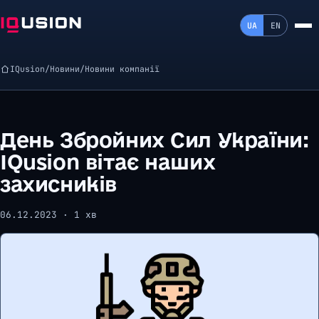
UA
EN
IQusion
/
Новини
/
Новини компанії
День Збройних Сил України:
IQusion вітає наших
захисників
06.12.2023 · 1 хв