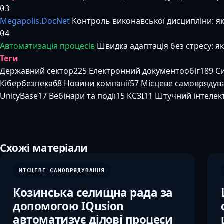
03
Megapolis.DocNet
Контроль виконавської дисципліни: я
04
Автоматизація процесів
Швидка адаптація без стресу: я
Теги
Державний сектор
225
Електронний документообіг
189
Си
Кібербезпека
68
Новини компанії
57
Місцеве самоврядув
UnityBase
17
Вебінари та події
15
КСЗІ
11
Штучний інтелек
Схожі матеріали
МІСЦЕВЕ САМОВРЯДУВАННЯ
Козинська селищна рада за
допомогою IQusion
автоматизує ділові процеси