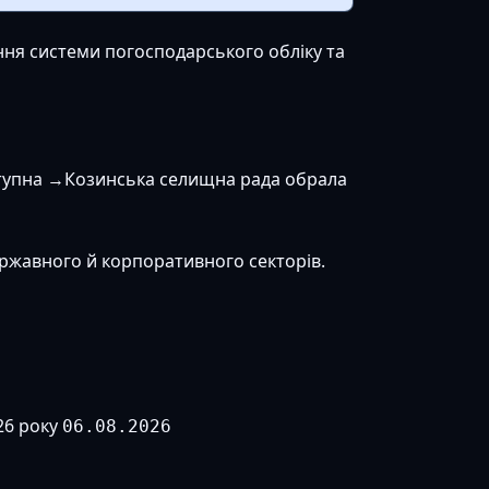
ння системи погосподарського обліку та
тупна →
Козинська селищна рада обрала
ержавного й корпоративного секторів.
26 року
06.08.2026