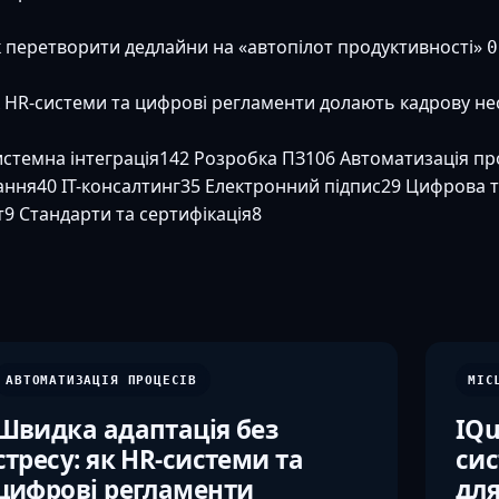
к перетворити дедлайни на «автопілот продуктивності»
0
к HR-системи та цифрові регламенти долають кадрову не
стемна інтеграція
142
Розробка ПЗ
106
Автоматизація пр
ання
40
ІТ-консалтинг
35
Електронний підпис
29
Цифрова 
т
9
Стандарти та сертифікація
8
АВТОМАТИЗАЦІЯ ПРОЦЕСІВ
МІС
Швидка адаптація без
IQu
стресу: як HR-системи та
сис
цифрові регламенти
для