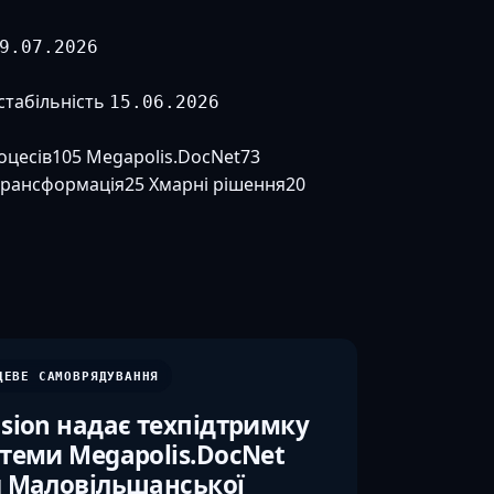
9.07.2026
стабільність
15.06.2026
оцесів
105
Megapolis.DocNet
73
трансформація
25
Хмарні рішення
20
ЦЕВЕ САМОВРЯДУВАННЯ
sion надає техпідтримку
теми Megapolis.DocNet
 Маловільшанської