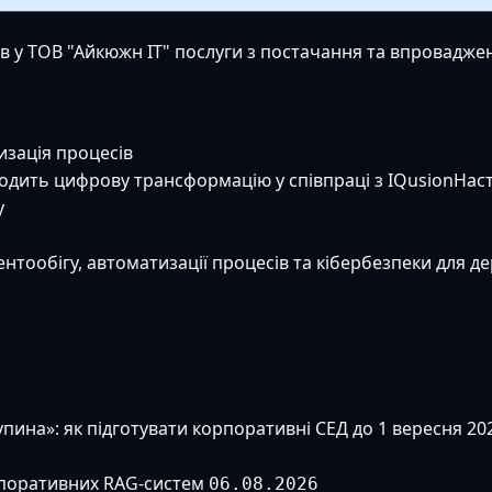
в у ТОВ "Айкюжн ІТ" послуги з постачання та впровадже
зація процесів
одить цифрову трансформацію у співпраці з IQusion
Нас
у
тообігу, автоматизації процесів та кібербезпеки для д
упина»: як підготувати корпоративні СЕД до 1 вересня 20
поративних RAG-систем
06.08.2026