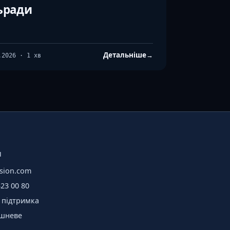
ьради
Детальніше
→
.2026 · 1 хв
И
sion.com
323 00 80
 підтримка
ишневе