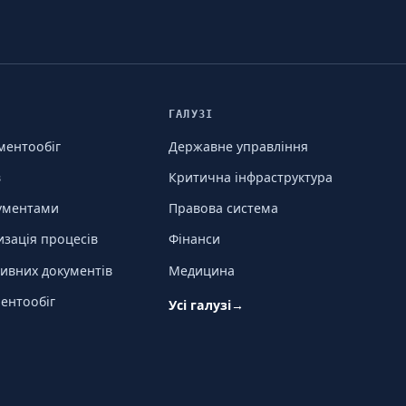
ГАЛУЗІ
ментообіг
Державне управління
в
Критична інфраструктура
кументами
Правова система
изація процесів
Фінанси
ивних документів
Медицина
ентообіг
Усі галузі
→