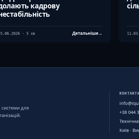
долають кадрову
сіл
нестабільність
Детальніше
→
15.06.2026 · 5 хв
11.03
КОНТАКТ
info@iqu
і системи для
+38 044 
анізацій.
Технічна
Київ · В