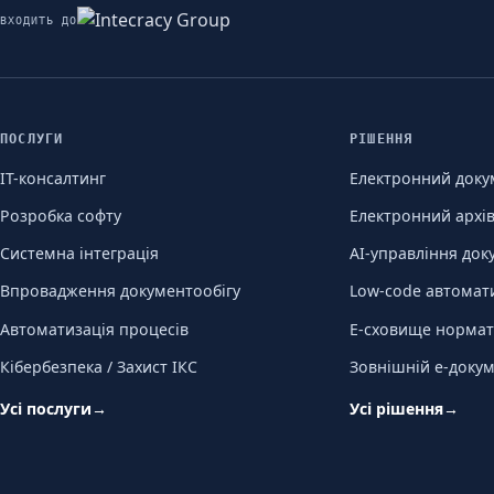
ВХОДИТЬ ДО
ПОСЛУГИ
РІШЕННЯ
ІТ-консалтинг
Електронний доку
Розробка софту
Електронний архі
Системна інтеграція
AI-управління до
Впровадження документообігу
Low-code автомат
Автоматизація процесів
Е-сховище нормат
Кібербезпека / Захист ІКС
Зовнішній е-докум
Усі послуги
→
Усі рішення
→