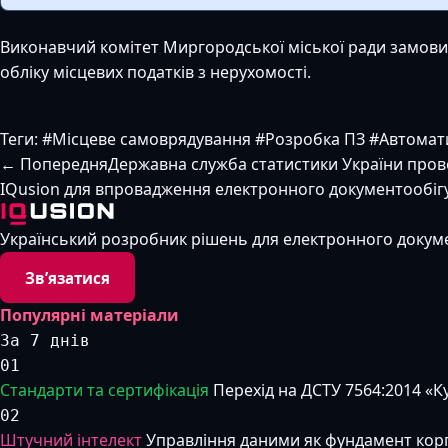
Виконавчий комітет Миргородської міської ради замови
обліку місцевих податків з нерухомості.
Теги:
#Місцеве самоврядування
#Розробка ПЗ
#Автомати
← Попередня
Державна служба статистики України пров
IQusion для впровадження електронного документообіг
Український розробник рішень для електронного докумен
Звʼязатися
Популярні матеріали
За 7 днів
01
Стандарти та сертифікація
Перехід на ДСТУ 7564:2014 «К
02
Штучний інтелект
Управління даними як фундамент кор