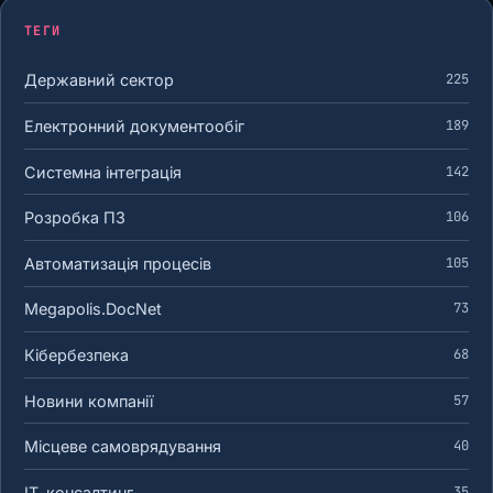
ТЕГИ
Державний сектор
225
Електронний документообіг
189
Системна інтеграція
142
Розробка ПЗ
106
Автоматизація процесів
105
Megapolis.DocNet
73
Кібербезпека
68
Новини компанії
57
Місцеве самоврядування
40
ІТ-консалтинг
35