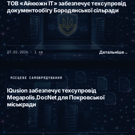
ТОВ «Айкюжн ІТ» забезпечує техсупровід
документообігу Бородянської сільради
Детальніше
→
27.02.2026 · 1 хв
МІСЦЕВЕ САМОВРЯДУВАННЯ
IQusion забезпечує техсупровід
Megapolis.DocNet для Покровської
міськради