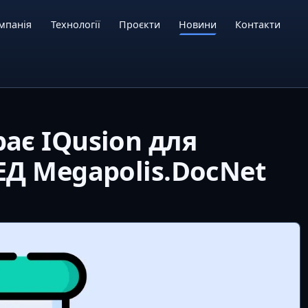
мпанія
Технології
Проєкти
Новини
Контакти
ає IQusion для
ЕД Megapolis.DocNet