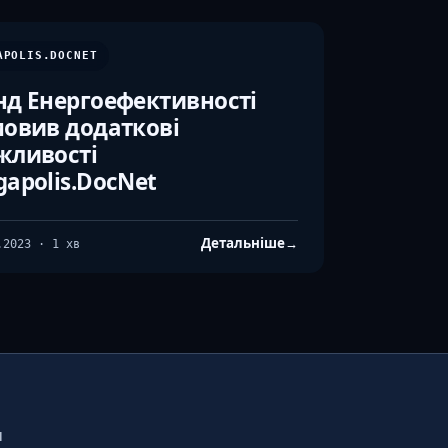
APOLIS.DOCNET
д Енергоефективності
овив додаткові
жливості
apolis.DocNet
Детальніше
→
.2023 · 1 хв
И