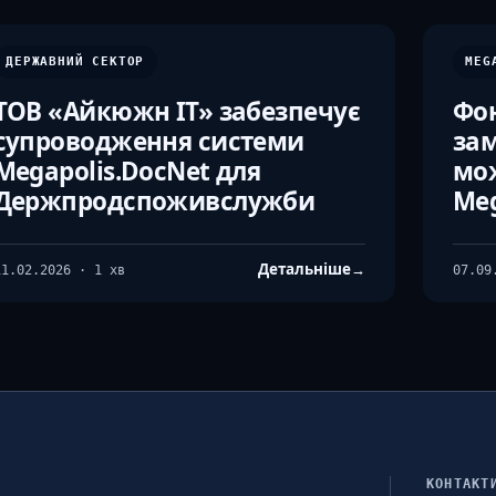
ДЕРЖАВНИЙ СЕКТОР
MEG
ТОВ «Айкюжн ІТ» забезпечує
Фон
супроводження системи
зам
Megapolis.DocNet для
мо
Держпродспоживслужби
Meg
Детальніше
→
11.02.2026 · 1 хв
07.09
КОНТАКТ