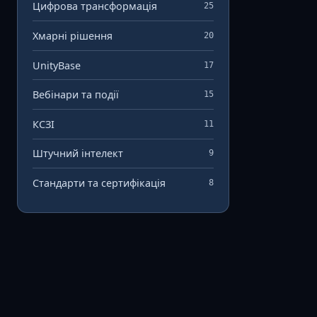
Цифрова трансформація
25
Хмарні рішення
20
UnityBase
17
Вебінари та події
15
КСЗІ
11
Штучний інтелект
9
Стандарти та сертифікація
8