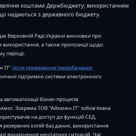
равління коштами Держбюджету; використанням
 що надаються з державного бюджету.
ає Верховній Раді України висновки про
х використання, а також пропозиції щодо
у періоді.
н ІТ"
після проведення передбачених
хнічної підтримки системи електронного
 автоматизації бізнес-процесів
вимог. Зокрема ТОВ "Айкюжн ІТ" зобов'язана
ористувачів на доступ до функцій СЕД,
я резервних копій баз даних, використання
азі виникнення нештатних ситуацій. Час