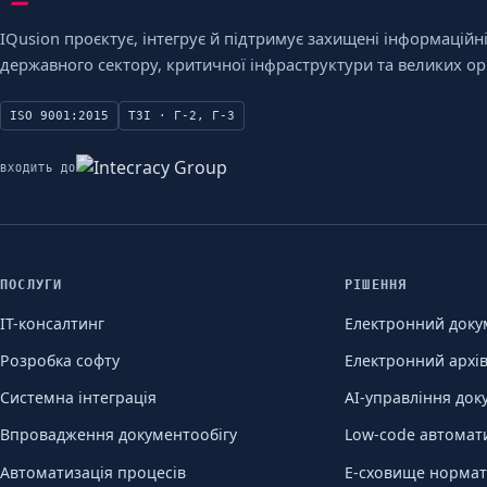
IQusion проєктує, інтегрує й підтримує захищені інформаційн
державного сектору, критичної інфраструктури та великих орг
ISO 9001:2015
ТЗІ · Г-2, Г-3
ВХОДИТЬ ДО
ПОСЛУГИ
РІШЕННЯ
ІТ-консалтинг
Електронний доку
Розробка софту
Електронний архі
Системна інтеграція
AI-управління до
Впровадження документообігу
Low-code автомат
Автоматизація процесів
Е-сховище нормат