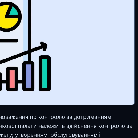
овноваження по контролю за дотриманням
нкової палати належить здійснення контролю за
ету; утворенням, обслуговуванням і