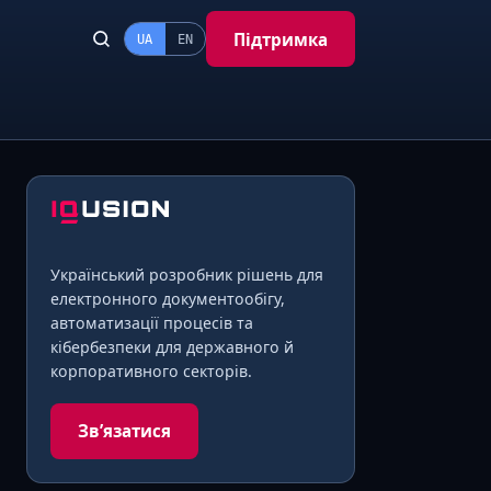
Підтримка
UA
EN
Український розробник рішень для
електронного документообігу,
автоматизації процесів та
кібербезпеки для державного й
корпоративного секторів.
Звʼязатися