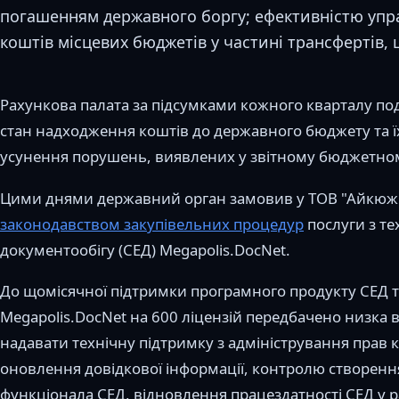
погашенням державного боргу; ефективністю уп
коштів місцевих бюджетів у частині трансфертів,
Рахункова палата за підсумками кожного кварталу под
стан надходження коштів до державного бюджету та ї
усунення порушень, виявлених у звітному бюджетном
Цими днями державний орган замовив у ТОВ "Айкюж
законодавством закупівельних процедур
послуги з те
документообігу (СЕД) Megapolis.DocNet.
До щомісячної підтримки програмного продукту СЕД та
Megapolis.DocNet на 600 ліцензій передбачено низка 
надавати технічну підтримку з адміністрування прав к
оновлення довідкової інформації, контролю створенн
функціонала СЕД, відновлення працездатності СЕД у р