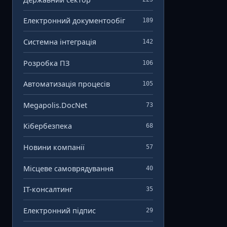
Електронний документообіг
189
Системна інтеграція
142
Розробка ПЗ
106
Автоматизація процесів
105
Megapolis.DocNet
73
Кібербезпека
68
Новини компанії
57
Місцеве самоврядування
40
ІТ-консалтинг
35
Електронний підпис
29