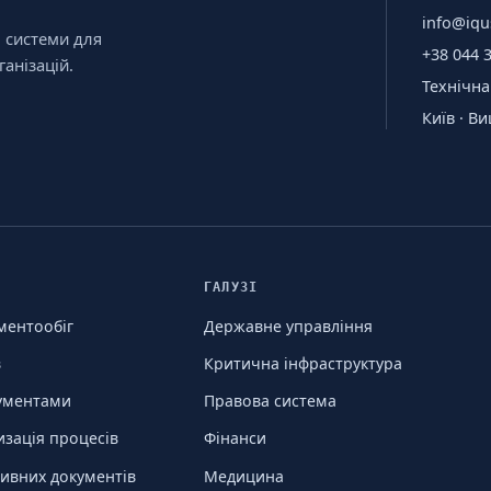
info@iqu
і системи для
+38 044 
анізацій.
Технічна
Київ · В
ГАЛУЗІ
ментообіг
Державне управління
в
Критична інфраструктура
кументами
Правова система
изація процесів
Фінанси
ивних документів
Медицина