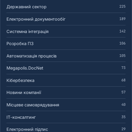
Державний сектор
225
Електронний документообіг
189
Системна інтеграція
142
Розробка ПЗ
106
Автоматизація процесів
105
Megapolis.DocNet
73
Кібербезпека
68
Новини компанії
57
Місцеве самоврядування
40
ІТ-консалтинг
35
Електронний підпис
29