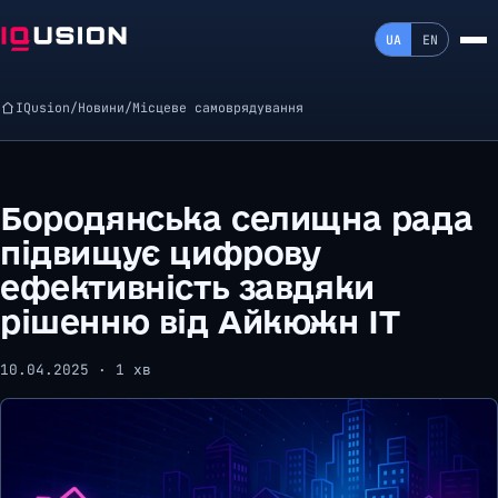
UA
EN
IQusion
/
Новини
/
Місцеве самоврядування
Бородянська селищна рада
підвищує цифрову
ефективність завдяки
рішенню від Айкюжн ІТ
10.04.2025 · 1 хв