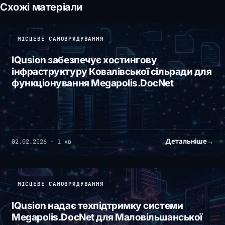
Схожі матеріали
МІСЦЕВЕ САМОВРЯДУВАННЯ
IQusion забезпечує хостингову
інфраструктуру Ковалівської сільради для
функціонування Megapolis.DocNet
Детальніше
→
02.02.2026 · 1 хв
МІСЦЕВЕ САМОВРЯДУВАННЯ
IQusion надає техпідтримку системи
Megapolis.DocNet для Маловільшанської