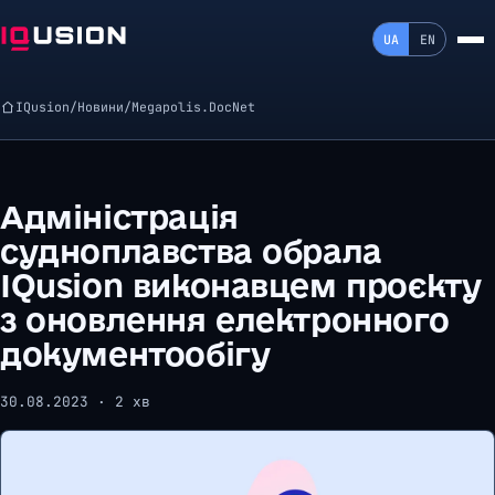
UA
EN
IQusion
/
Новини
/
Megapolis.DocNet
Адміністрація
судноплавства обрала
IQusion виконавцем проєкту
з оновлення електронного
документообігу
30.08.2023 · 2 хв